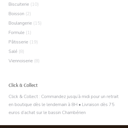
Biscuiterie
(10)
Boisson
(2)
Boulangerie
(15)
Formule
(1)
Pâtisserie
(19)
Salé
(8)
Viennoiserie
(8)
Click & Collect
Click & Collect : Commandez jusqu’à midi pour un retrait
en boutique dès le lendemain à 8H • Livraison dès 75
euros d’achat sur le bassin Chambérien