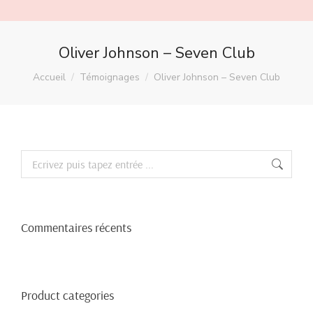
Oliver Johnson – Seven Club
Vous êtes ici :
Accueil
Témoignages
Oliver Johnson – Seven Club
Recherche
:
Commentaires récents
Product categories