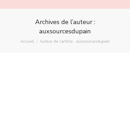
Archives de l’auteur :
auxsourcesdupain
Vous êtes ici :
Accueil
Auteur de l’article : auxsourcesdupain